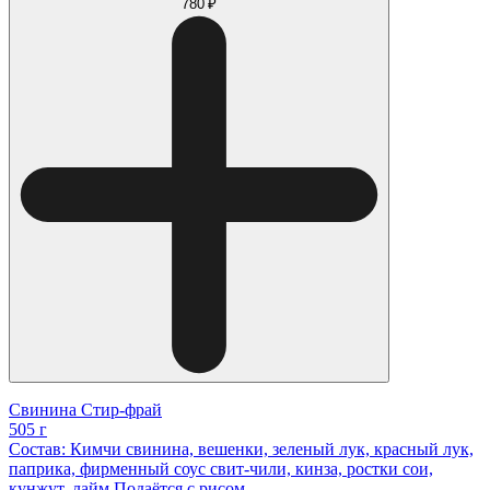
780 ₽
Свинина Стир-фрай
505 г
Состав: Кимчи свинина, вешенки, зеленый лук, красный лук,
паприка, фирменный соус свит-чили, кинза, ростки сои,
кунжут, лайм Подаётся с рисом