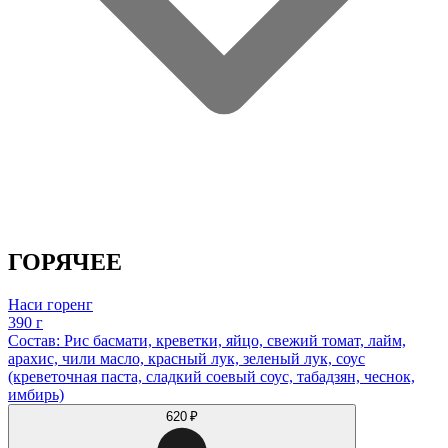
ГОРЯЧЕЕ
Наси горенг
390 г
Состав: Рис басмати, креветки, яйцо, свежий томат, лайм,
арахис, чили масло, красный лук, зеленый лук, соус
(креветочная паста, сладкий соевый соус, табадзян, чеснок,
имбирь)
620 ₽