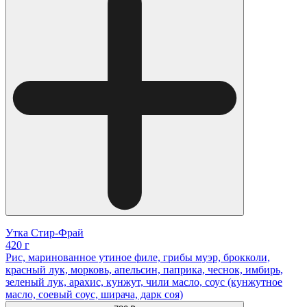
Утка Стир-Фрай
420 г
Рис, маринованное утиное филе, грибы муэр, брокколи,
красный лук, морковь, апельсин, паприка, чеснок, имбирь,
зеленый лук, арахис, кунжут, чили масло, соус (кунжутное
масло, соевый соус, ширача, дарк соя)