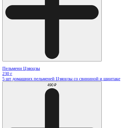
Пельмени Цзяоцзы
230 г
5 шт домашних пельменей Цзяоцзы со свининой и шиитаке
490 ₽