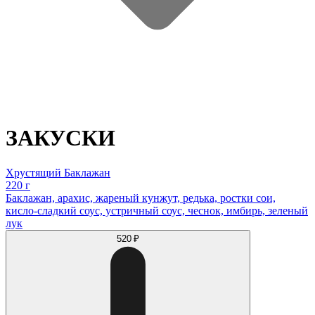
ЗАКУСКИ
Хрустящий Баклажан
220 г
Баклажан, арахис, жареный кунжут, редька, ростки сои,
кисло-сладкий соус, устричный соус, чеснок, имбирь, зеленый
лук
520 ₽