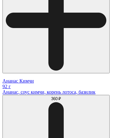
Ананас Кимчи
92 г
Ананас, соус кимчи, корень лотоса, базилик
360 ₽