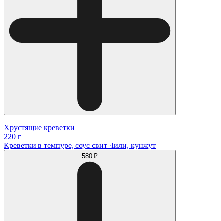
Хрустящие креветки
220 г
Креветки в темпуре, соус свит Чили, кунжут
580 ₽