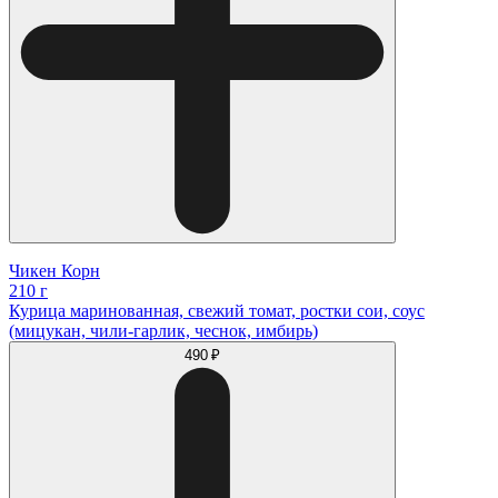
Чикен Корн
210 г
Курица маринованная, свежий томат, ростки сои, соус
(мицукан, чили-гарлик, чеснок, имбирь)
490 ₽