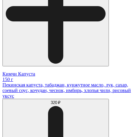
Кимчи Капуста
150 г
Пекинская капуста, табаджан, кунжутное масло, лук, сахар,
соевый соус, кочудан, чеснок, имбирь, хлопья чили, рисовый
уксус
320 ₽