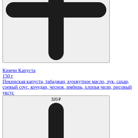
Кимчи Капуста
150 г
Пекинская капуста, табаджан, кунжутное масло, лук, сахар,
соевый соус, кочудан, чеснок, имбирь, хлопья чили, рисовый
уксус
320 ₽