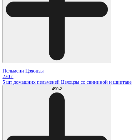
Пельмени Цзяоцзы
230 г
5 шт домашних пельменей Цзяоцзы со свининой и шиитаке
490 ₽