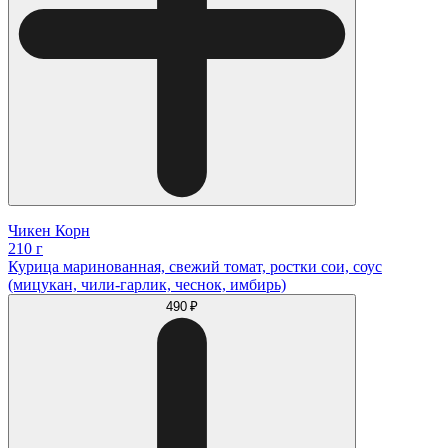
Чикен Корн
210 г
Курица маринованная, свежий томат, ростки сои, соус
(мицукан, чили-гарлик, чеснок, имбирь)
490 ₽