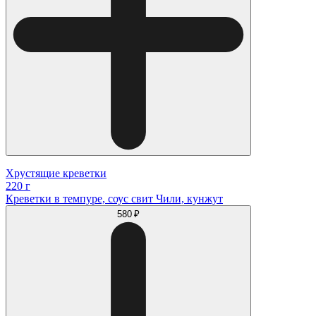
Хрустящие креветки
220 г
Креветки в темпуре, соус свит Чили, кунжут
580 ₽