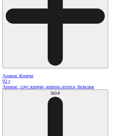
Ананас Кимчи
92 г
Ананас, соус кимчи, корень лотоса, базилик
360 ₽